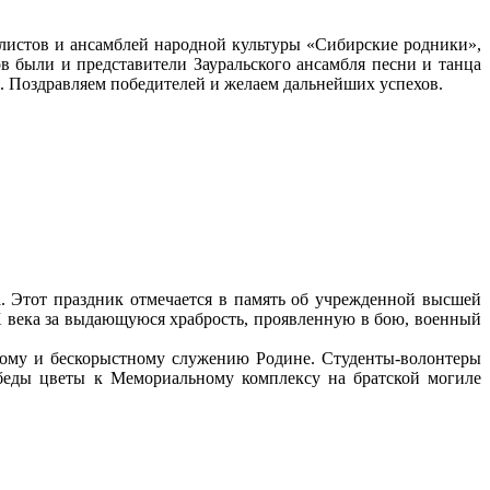
листов и ансамблей народной культуры «Сибирские родники»,
ов были и представители Зауральского ансамбля песни и танца
и. Поздравляем победителей и желаем дальнейших успехов.
. Этот праздник отмечается в память об учрежденной высшей
X века за выдающуюся храбрость, проявленную в бою, военный
ному и бескорыстному служению Родине. Студенты-волонтеры
беды цветы к Мемориальному комплексу на братской могиле