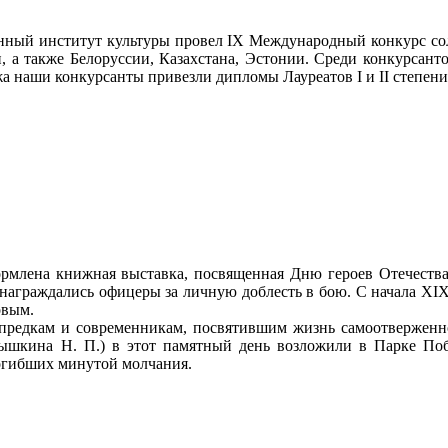
енный институт культуры провел IX Международный конкурс со
, а также Белоруссии, Казахстана, Эстонии. Среди конкурсант
жа наши конкурсанты привезли дипломы Лауреатов I и II степен
ормлена книжная выставка, посвященная Дню героев Отечества
награждались офицеры за личную доблесть в бою. С начала XI
овым.
м предкам и современникам, посвятившим жизнь самоотвержен
Мышкина Н. П.) в этот памятный день возложили в Парке По
погибших минутой молчания.