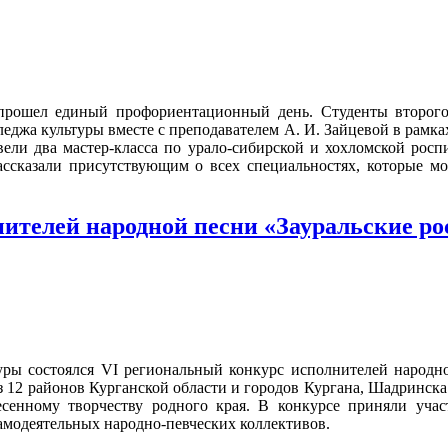
прошел единый профориентационный день. Студенты второго 
еджа культуры вместе с преподавателем А. И. Зайцевой в рамка
вели два мастер-класса по урало-сибирской и хохломской росп
ассказали присутствующим о всех специальностях, которые мо
нителей народной песни «Зауральские ро
туры состоялся VI региональный конкурс исполнителей народно
 12 районов Курганской области и городов Кургана, Шадринска. 
сенному творчеству родного края. В конкурсе приняли учас
амодеятельных народно-певческих коллективов.