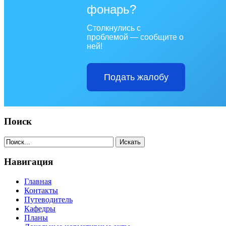
фонарь?
Столкнулись с
проблемой — сообщите о
ней!
Подать жалобу
Поиск
Навигация
Главная
Контакты
Путеводитель
Кафедры
Планы