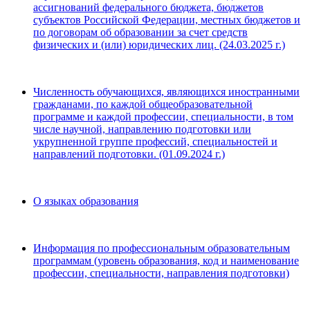
ассигнований федерального бюджета, бюджетов
субъектов Российской Федерации, местных бюджетов и
по договорам об образовании за счет средств
физических и (или) юридических лиц. (24.03.2025 г.)
Численность обучающихся, являющихся иностранными
гражданами, по каждой общеобразовательной
программе и каждой профессии, специальности, в том
числе научной, направлению подготовки или
укрупненной группе профессий, специальностей и
направлений подготовки. (01.09.2024 г.)
О языках образования
Информация по профессиональным образовательным
программам (уровень образования, код и наименование
профессии, специальности, направления подготовки)