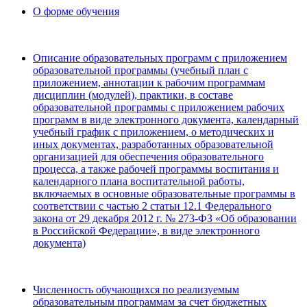
О форме обучения
Описание образовательных программ с приложением
образовательной программы (учебный план с
приложением, аннотации к рабочим программам
дисциплин (модулей), практики, в составе
образовательной программы с приложением рабочих
программ в виде электронного документа, календарный
учебный график с приложением, о методических и
иных документах, разработанных образовательной
организацией для обеспечения образовательного
процесса, а также рабочей программы воспитания и
календарного плана воспитательной работы,
включаемых в основные образовательные программы в
соответствии с частью 2 статьи 12.1 Федерального
закона от 29 декабря 2012 г. № 273-ФЗ «Об образовании
в Российской Федерации», в виде электронного
документа)
Численность обучающихся по реализуемым
образовательным программам за счет бюджетных