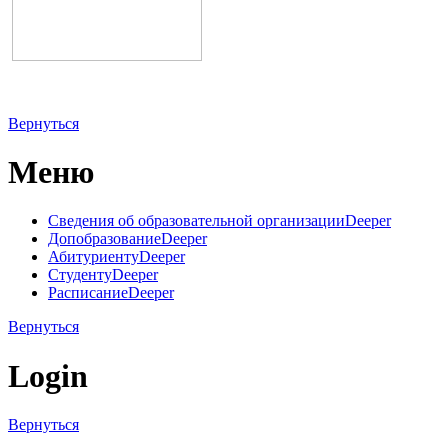
Вернуться
Меню
Сведения об образовательной организации
Deeper
Допобразование
Deeper
Абитуриенту
Deeper
Студенту
Deeper
Расписание
Deeper
Вернуться
Login
Вернуться