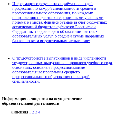
Информация о результатах приёма по каждой
профессии, по каждой специальности среднего
профессионального образования, по каждому
направлению подготовки с различными условиями
приёма: на места, финансируемые за счёт бюджетных
ассигнований бюджетов субъектов Российской
Федерации, по договорам об оказании платных
образовательных услуг, о средней сумме набранных
баллов по всем вступительным испытаниям
О трудоустройстве выпускников в виде численности
трудоустроенных выпускников прошлого учебного года,
освоивших основные профессиональные
образовательные программы среднего
профессионального образования по каждой
специальности.
Информация о лицензии на осуществление
образовательной деятельности
Лицензия
1
2
3
4