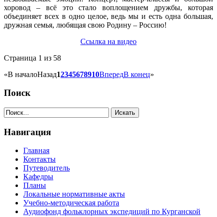
хоровод – всё это стало воплощением дружбы, которая
объединяет всех в одно целое, ведь мы и есть одна большая,
дружная семья, любящая свою Родину – Россию!
Ссылка на видео
Страница 1 из 58
«
В начало
Назад
1
2
3
4
5
6
7
8
9
10
Вперед
В конец
»
Поиск
Навигация
Главная
Контакты
Путеводитель
Кафедры
Планы
Локальные нормативные акты
Учебно-методическая работа
Аудиофонд фольклорных экспедиций по Курганской