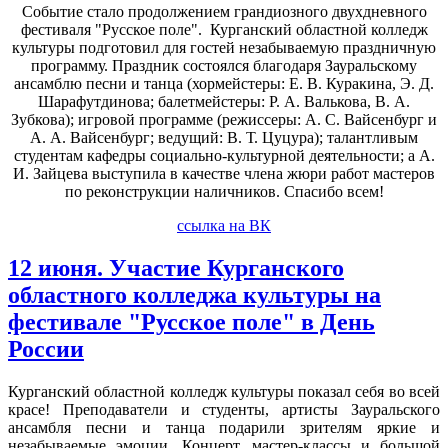
Событие стало продолжением грандиозного двухдневного
фестиваля "Русское поле". Курганский областной колледж
культуры подготовил для гостей незабываемую праздничную
программу. Праздник состоялся благодаря Зауральскому
ансамблю песни и танца (хормейстеры: Е. В. Куракина, Э. Д.
Шарафутдинова; балетмейстеры: Р. А. Валькова, В. А.
Зубкова); игровой программе (режиссеры: А. С. Вайсенбург и
А. А. Вайсенбург; ведущий: В. Т. Цуцура); талантливым
студентам кафедры социально-культурной деятельности; а А.
И. Зайцева выступила в качестве члена жюри работ мастеров
по реконструкции наличников. Спасибо всем!
ссылка на ВК
12 июня. Участие Курганского
областного колледжа культуры на
фестивале "Русское поле" в День
России
Курганский областной колледж культуры показал себя во всей
красе! Преподаватели и студенты, артисты Зауральского
ансамбля песни и танца подарили зрителям яркие и
незабываемые эмоции. Концерт, мастер-классы и большой