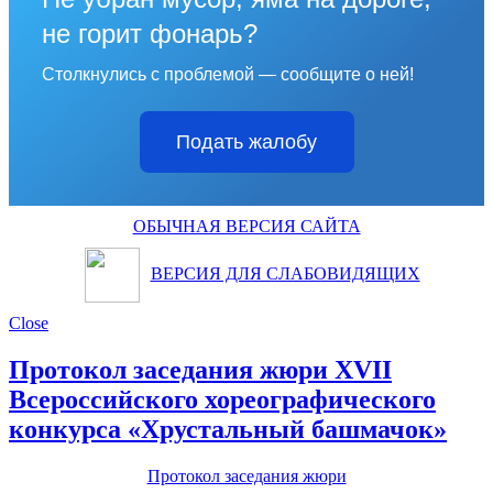
не горит фонарь?
Столкнулись с проблемой — сообщите о ней!
Подать жалобу
ОБЫЧНАЯ ВЕРСИЯ САЙТА
ВЕРСИЯ ДЛЯ СЛАБОВИДЯЩИХ
Close
Протокол заседания жюри XVII
Всероссийского хореографического
конкурса «Хрустальный башмачок»
Протокол заседания жюри