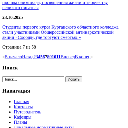
прошла олимпиада, посвященная жизни и творчеству
великого писателя
23.10.2025
Студенты первого курса Курганского областного колледжа
стали участниками Общероссийской антинаркотической
акции «Сообщи, где торгуют смертью!»
Страница 7 из 58
«
В начало
Назад
2
3
4
5
6
7
8
9
10
11
Вперед
В конец
»
Поиск
Навигация
Главная
Контакты
Путеводитель
Кафедры
Планы
Локальные нормативные акты