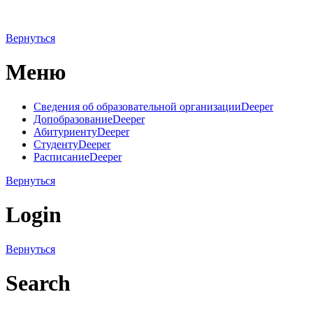
Вернуться
Меню
Сведения об образовательной организации
Deeper
Допобразование
Deeper
Абитуриенту
Deeper
Студенту
Deeper
Расписание
Deeper
Вернуться
Login
Вернуться
Search