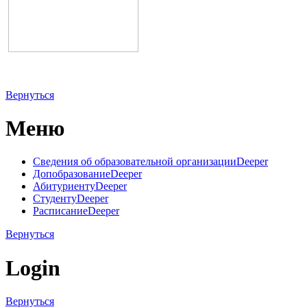
Вернуться
Меню
Сведения об образовательной организации
Deeper
Допобразование
Deeper
Абитуриенту
Deeper
Студенту
Deeper
Расписание
Deeper
Вернуться
Login
Вернуться