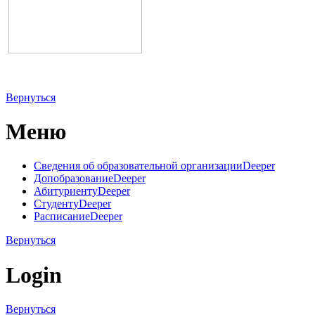
Вернуться
Меню
Сведения об образовательной организации
Deeper
Допобразование
Deeper
Абитуриенту
Deeper
Студенту
Deeper
Расписание
Deeper
Вернуться
Login
Вернуться