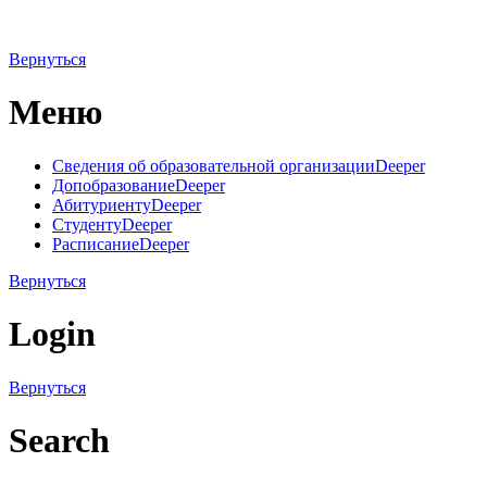
Вернуться
Меню
Сведения об образовательной организации
Deeper
Допобразование
Deeper
Абитуриенту
Deeper
Студенту
Deeper
Расписание
Deeper
Вернуться
Login
Вернуться
Search