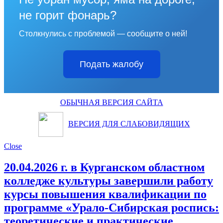
не горит фонарь?
Столкнулись с проблемой — сообщите о ней!
Подать жалобу
ОБЫЧНАЯ ВЕРСИЯ САЙТА
ВЕРСИЯ ДЛЯ СЛАБОВИДЯЩИХ
Close
20.04.2026 г. в Курганском областном
колледже культуры завершили работу
курсы повышения квалификации по
программе «Урало-Сибирская роспись:
теоретические и практические