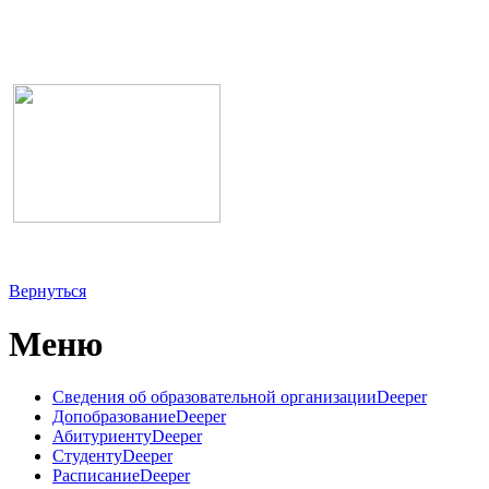
Вернуться
Меню
Сведения об образовательной организации
Deeper
Допобразование
Deeper
Абитуриенту
Deeper
Студенту
Deeper
Расписание
Deeper