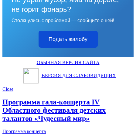
не горит фонарь?
Столкнулись с проблемой — сообщите о ней!
Подать жалобу
ОБЫЧНАЯ ВЕРСИЯ САЙТА
ВЕРСИЯ ДЛЯ СЛАБОВИДЯЩИХ
Close
Программа гала-концерта IV
Областного фестиваля детских
талантов «Чудесный мир»
Программа концерта