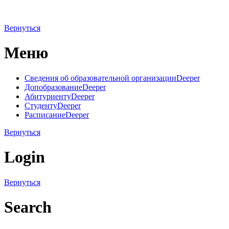
Вернуться
Меню
Сведения об образовательной организации
Deeper
Допобразование
Deeper
Абитуриенту
Deeper
Студенту
Deeper
Расписание
Deeper
Вернуться
Login
Вернуться
Search